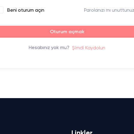
Parolanızı mı unuttunu
Beni oturum açın
Oturum açmak
Hesabınız yok mu?
Şimdi Kaydolun
Linkler