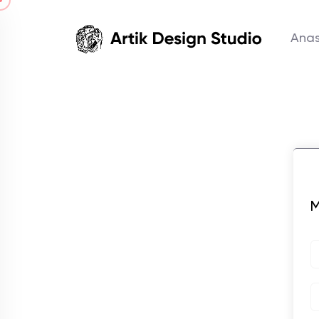
Ana
M