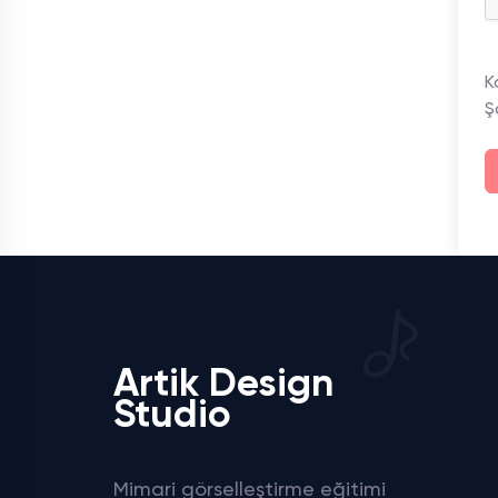
K
Ş
Artik Design
Studio
Mimari görselleştirme eğitimi