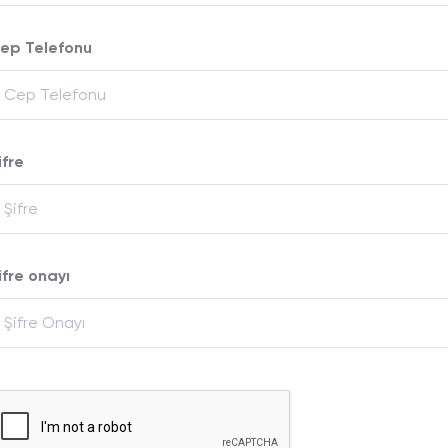
ep Telefonu
ifre
ifre onayı