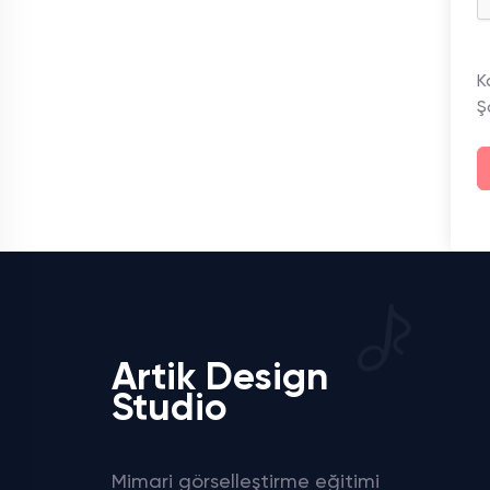
K
Ş
Artik Design
Studio
Mimari görselleştirme eğitimi