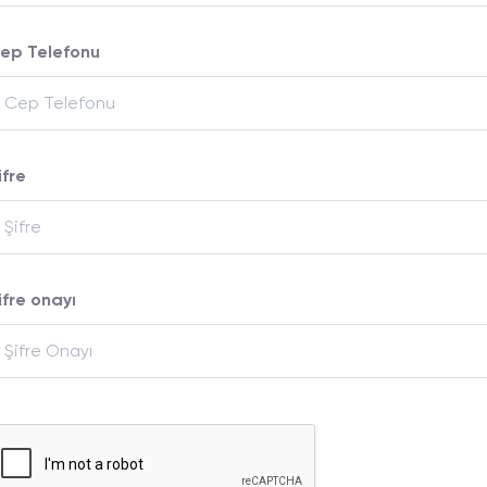
ep Telefonu
ifre
ifre onayı