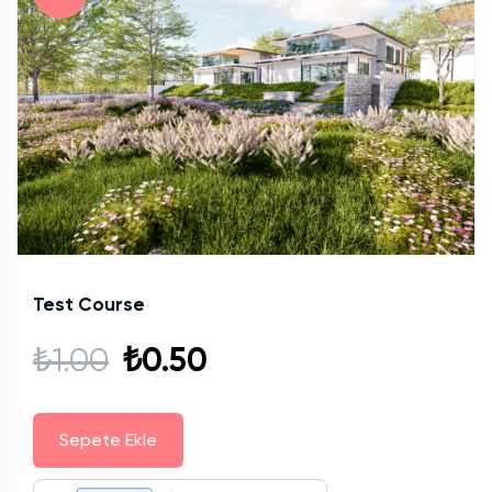
Test Course
₺
1.00
₺
0.50
Sepete Ekle